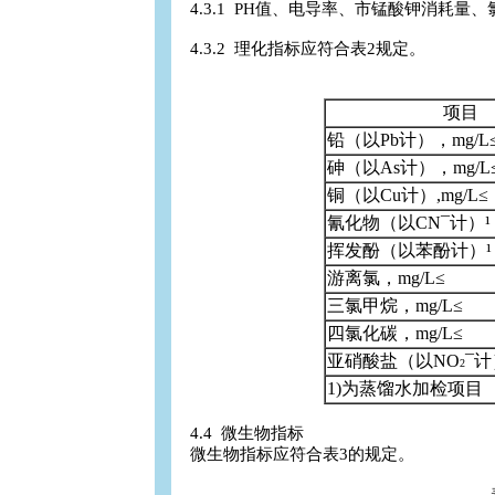
4.3.1 PH值、电导率、市锰酸钾消耗量、氯
4.3.2 理化指标应符合表2规定。
项目
铅（以Pb计），mg/L
砷（以As计），mg/L
铜（以Cu计）,mg/L≤
氰化物（以CN¯计）¹，
挥发酚（以苯酚计）¹，
游离氯，mg/L≤
三氯甲烷，mg/L≤
四氯化碳，mg/L≤
亚硝酸盐（以NO
¯计
2
1)为蒸馏水加检项目
4.4 微生物指标
微生物指标应符合表3的规定。