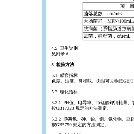
项 
菌落总数，cfu/ml≤
大肠菌群，MPN/100mL
致病菌（系指肠道致病
霉菌，酵母菌，cfu/mL
4.5 卫生导则
见附录Ａ
5 检验方法
5.1 感官指标
色度、浊度、臭和味、肉眼可见物按GB/T 8
5.2 理化指标
5.2.1 PH值、电导率、市锰酸钾消耗量、
按GB17323 规定的方法测定。
5.2.2 游离氯、砷、铅、铜、氰化物、
按GB5750 规定的方法测定。